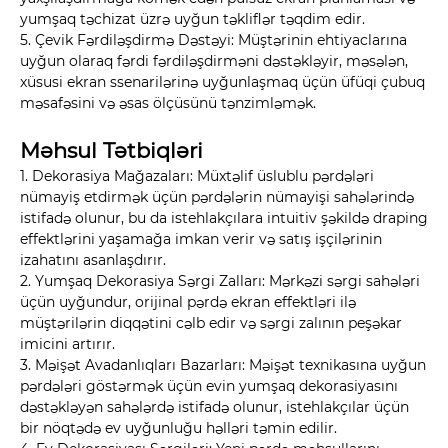
yumşaq təchizat üzrə uyğun təkliflər təqdim edir.
5. Çevik Fərdiləşdirmə Dəstəyi: Müştərinin ehtiyaclarına
uyğun olaraq fərdi fərdiləşdirməni dəstəkləyir, məsələn,
xüsusi ekran ssenarilərinə uyğunlaşmaq üçün üfüqi çubuq
məsafəsini və əsas ölçüsünü tənzimləmək.
Məhsul Tətbiqləri
1. Dekorasiya Mağazaları: Müxtəlif üslublu pərdələri
nümayiş etdirmək üçün pərdələrin nümayişi sahələrində
istifadə olunur, bu da istehlakçılara intuitiv şəkildə draping
effektlərini yaşamağa imkan verir və satış işçilərinin
izahatını asanlaşdırır.
2. Yumşaq Dekorasiya Sərgi Zalları: Mərkəzi sərgi sahələri
üçün uyğundur, orijinal pərdə ekran effektləri ilə
müştərilərin diqqətini cəlb edir və sərgi zalının peşəkar
imicini artırır.
3. Məişət Avadanlıqları Bazarları: Məişət texnikasına uyğun
pərdələri göstərmək üçün evin yumşaq dekorasiyasını
dəstəkləyən sahələrdə istifadə olunur, istehlakçılar üçün
bir nöqtədə ev uyğunluğu həlləri təmin edilir.