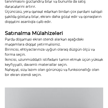
tanınmasını gücləndirə bilər və bununla da satış
dərəcələrini artırır.
Üçüncüsü, yerə qənaət edərkən birdən çox pərdəni səliqəli
şəkildə göstərə bilər, ekranı daha gözəl edir və qonaqların
diqqətini asanlıqla cəlb edir.
Satınalma Mülahizələri
Pərdə döşəməsi ekran stendi alarkən aşağıdakı
məqamlara diqqət yetirməlisiniz.
Birincisi, ehtiyaclarınıza uyğun olaraq düzgün ölçü və
forma seçin.
İkincisi, uzunmüddətli istifadəni təmin etmək üçün yüksək
keyfiyyətli, davamlı materiallar seçin.
Nəhayət, sizə lazım olan görünüşü və funksionallığı olan
bir ekran stendi seçin.