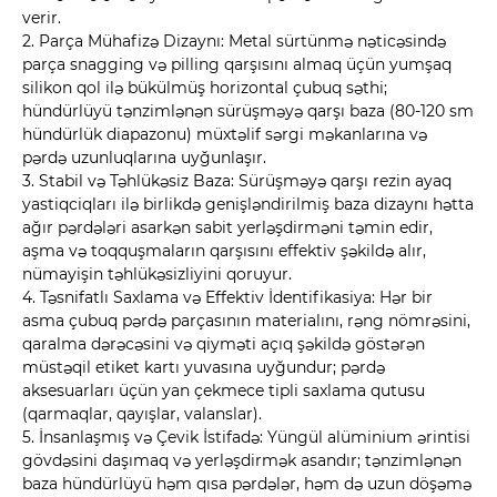
verir.
2. Parça Mühafizə Dizaynı: Metal sürtünmə nəticəsində
parça snagging və pilling qarşısını almaq üçün yumşaq
silikon qol ilə bükülmüş horizontal çubuq səthi;
hündürlüyü tənzimlənən sürüşməyə qarşı baza (80-120 sm
hündürlük diapazonu) müxtəlif sərgi məkanlarına və
pərdə uzunluqlarına uyğunlaşır.
3. Stabil və Təhlükəsiz Baza: Sürüşməyə qarşı rezin ayaq
yastiqciqları ilə birlikdə genişləndirilmiş baza dizaynı hətta
ağır pərdələri asarkən sabit yerləşdirməni təmin edir,
aşma və toqquşmaların qarşısını effektiv şəkildə alır,
nümayişin təhlükəsizliyini qoruyur.
4. Təsnifatlı Saxlama və Effektiv İdentifikasiya: Hər bir
asma çubuq pərdə parçasının materialını, rəng nömrəsini,
qaralma dərəcəsini və qiyməti açıq şəkildə göstərən
müstəqil etiket kartı yuvasına uyğundur; pərdə
aksesuarları üçün yan çekmece tipli saxlama qutusu
(qarmaqlar, qayışlar, valanslar).
5. İnsanlaşmış və Çevik İstifadə: Yüngül alüminium ərintisi
gövdəsini daşımaq və yerləşdirmək asandır; tənzimlənən
baza hündürlüyü həm qısa pərdələr, həm də uzun döşəmə