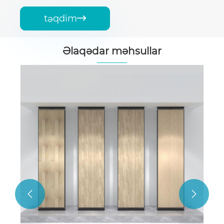
təqdim

Əlaqədar məhsullar
Hamam Su Borusu Ekranı Stend
Ətraflı Baxın >>

