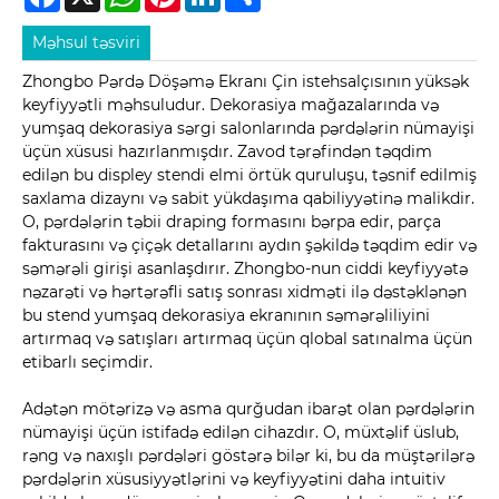
Məhsul təsviri
Zhongbo Pərdə Döşəmə Ekranı Çin istehsalçısının yüksək
keyfiyyətli məhsuludur. Dekorasiya mağazalarında və
yumşaq dekorasiya sərgi salonlarında pərdələrin nümayişi
üçün xüsusi hazırlanmışdır. Zavod tərəfindən təqdim
edilən bu displey stendi elmi örtük quruluşu, təsnif edilmiş
saxlama dizaynı və sabit yükdaşıma qabiliyyətinə malikdir.
O, pərdələrin təbii draping formasını bərpa edir, parça
fakturasını və çiçək detallarını aydın şəkildə təqdim edir və
səmərəli girişi asanlaşdırır. Zhongbo-nun ciddi keyfiyyətə
nəzarəti və hərtərəfli satış sonrası xidməti ilə dəstəklənən
bu stend yumşaq dekorasiya ekranının səmərəliliyini
artırmaq və satışları artırmaq üçün qlobal satınalma üçün
etibarlı seçimdir.
Adətən mötərizə və asma qurğudan ibarət olan pərdələrin
nümayişi üçün istifadə edilən cihazdır. O, müxtəlif üslub,
rəng və naxışlı pərdələri göstərə bilər ki, bu da müştərilərə
pərdələrin xüsusiyyətlərini və keyfiyyətini daha intuitiv