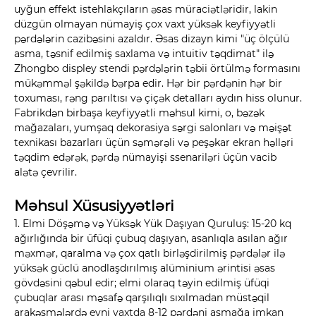
uyğun effekt istehlakçıların əsas müraciətləridir, lakin
düzgün olmayan nümayiş çox vaxt yüksək keyfiyyətli
pərdələrin cazibəsini azaldır. Əsas dizayn kimi "üç ölçülü
asma, təsnif edilmiş saxlama və intuitiv təqdimat" ilə
Zhongbo displey stendi pərdələrin təbii örtülmə formasını
mükəmməl şəkildə bərpa edir. Hər bir pərdənin hər bir
toxuması, rəng parıltısı və çiçək detalları aydın hiss olunur.
Fabrikdən birbaşa keyfiyyətli məhsul kimi, o, bəzək
mağazaları, yumşaq dekorasiya sərgi salonları və məişət
texnikası bazarları üçün səmərəli və peşəkar ekran həlləri
təqdim edərək, pərdə nümayişi ssenariləri üçün vacib
alətə çevrilir.
Məhsul Xüsusiyyətləri
1. Elmi Döşəmə və Yüksək Yük Daşıyan Quruluş: 15-20 kq
ağırlığında bir üfüqi çubuq daşıyan, asanlıqla asılan ağır
məxmər, qaralma və çox qatlı birləşdirilmiş pərdələr ilə
yüksək güclü anodlaşdırılmış alüminium ərintisi əsas
gövdəsini qəbul edir; elmi olaraq təyin edilmiş üfüqi
çubuqlar arası məsafə qarşılıqlı sıxılmadan müstəqil
arakəsmələrdə eyni vaxtda 8-12 pərdəni asmağa imkan