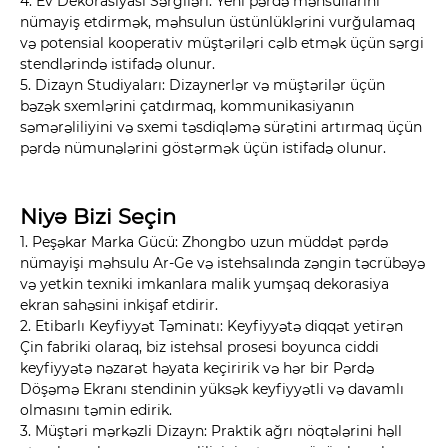
4. Ev Dekorasiyası Sərgiləri: Yeni pərdə məhsullarını
nümayiş etdirmək, məhsulun üstünlüklərini vurğulamaq
və potensial kooperativ müştəriləri cəlb etmək üçün sərgi
stendlərində istifadə olunur.
5. Dizayn Studiyaları: Dizaynerlər və müştərilər üçün
bəzək sxemlərini çatdırmaq, kommunikasiyanın
səmərəliliyini və sxemi təsdiqləmə sürətini artırmaq üçün
pərdə nümunələrini göstərmək üçün istifadə olunur.
Niyə Bizi Seçin
1. Peşəkar Marka Gücü: Zhongbo uzun müddət pərdə
nümayişi məhsulu Ar-Ge və istehsalında zəngin təcrübəyə
və yetkin texniki imkanlara malik yumşaq dekorasiya
ekran sahəsini inkişaf etdirir.
2. Etibarlı Keyfiyyət Təminatı: Keyfiyyətə diqqət yetirən
Çin fabriki olaraq, biz istehsal prosesi boyunca ciddi
keyfiyyətə nəzarət həyata keçiririk və hər bir Pərdə
Döşəmə Ekranı stendinin yüksək keyfiyyətli və davamlı
olmasını təmin edirik.
3. Müştəri mərkəzli Dizayn: Praktik ağrı nöqtələrini həll