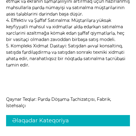
etmək və ekranın səmərəliliyini artırmaq üçün hazırlanmış
məhsullarla pərdə nümayişi və satınalma müştərilərinin
əsas tələblərini dərindən başa düşür.
4. Effektiv və Şəffaf Satınalma: Müştərilərə yüksək
keyfiyyətli məhsul və xidmətlər əldə edərkən satınalma
xərclərini azaltmağa kömək edən şəffaf qiymətlərlə, heç
bir vasitəçi olmadan zavoddan birbaşa satış modeli.
5. Kompleks Xidmət Dəstəyi: Satışdan əvvəl konsaltinq,
satışda fərdiləşdirmə və satışdan sonrakı texniki xidməti
əhatə edir, narahatlıqsız bir nöqtədə satınalma təcrübəsi
təmin edir.
Qaynar Teqlər: Pərdə Döşəmə Təchizatçısı, Fabrik,
İstehsalçı
Əlaqədar Kateqoriya