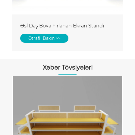
Xəbər Tövsiyələri
Taxta döşəmə ekranı nə edir, müasir
döşəmə təqdimatının açarıdır?
Ətraflı Baxın >>