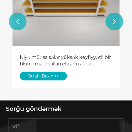


Sorğu göndərmək