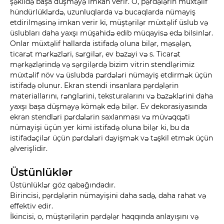
şəkildə başa düşməyə imkan verir. O, pərdələrin müxtəlif
hündürlüklərdə, uzunluqlarda və bucaqlarda nümayiş
etdirilməsinə imkan verir ki, müştərilər müxtəlif üslub və
üslubları daha yaxşı müşahidə edib müqayisə edə bilsinlər.
Onlar müxtəlif hallarda istifadə oluna bilər, məsələn,
ticarət mərkəzləri, sərgilər, ev bəzəyi və s. Ticarət
mərkəzlərində və sərgilərdə bizim vitrin stendlərimiz
müxtəlif növ və üslubda pərdələri nümayiş etdirmək üçün
istifadə olunur. Ekran stendi insanlara pərdələrin
materiallarını, rənglərini, teksturalarını və bəzəklərini daha
yaxşı başa düşməyə kömək edə bilər. Ev dekorasiyasında
ekran stendləri pərdələrin saxlanması və müvəqqəti
nümayişi üçün yer kimi istifadə oluna bilər ki, bu da
istifadəçilər üçün pərdələri dəyişmək və təşkil etmək üçün
əlverişlidir.
Üstünlüklər
Üstünlüklər göz qabağındadır.
Birincisi, pərdələrin nümayişini daha sadə, daha rahat və
effektiv edir.
İkincisi, o, müştərilərin pərdələr haqqında anlayışını və