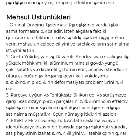
pərdələri üçün ən yaxşı draping effektini təmin edir.
Məhsul Üstünlükləri
1. Orijinal Draping Təqdimatı: Pərdələrin divarda təbii
asma formasını bərpa edir, istehlakçılara faktiki
quraşdırma effektini intuitiv şəkildə dərk etməyə imkan
verir, məhsulun cəlbediciliyini və istehlakçıların satın alma
istəyini artırır.
2. Güclü Yükdaşıyan və Davamlı: Anodizasiya müalicəsi ilə
yüksək möhkəmlikli alüminium ərintisi gövdə yüngül
çəki, sabitlik və davamlılığı təmin edir; ənənəvi stendlərin
üfüqi çubuğun əyilməsi və qeyri-kafi yükdaşıma
səbəbindən pərdələrin deformasiyası problemlərini həll
edir.
3. Parçaya uyğun və Təhlükəsiz: Silikon qol və sürüşməyə
qarşı əsas dizayn pərdə parçalarını zədələnmədən effektiv
şəkildə qoruyur və ekran təhlükəsizliyini təmin edərək
satınalma müştəriləri üçün nümayiş itkilərini azaldır.
4. Effektiv Ekran və Seçim: Təsnifatlı saxlama və aydın
identifikasiya dizaynı bir baxışda pərdə məlumatı yaradır,
satış heyətinin izahat səmərəliliyini və istehlakçının qərar