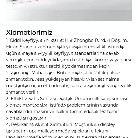
Xidmətlərimiz
1. Ciddi Keyfiyyətə Nəzarət: Hər Zhongbo Pərdəli Döşəmə
Ekran Standı uzunmüddətli yüksək intensivlikli istifadə
üçün sənaye səviyyəli keyfiyyət standartlarına cavab
vermək üçün ciddi yükdaşıma testindən, korroziyaya qarşı
testdən və struktur sabitlik yoxlamasından keçir.
2. Zəmanət Mühafizəsi: Bütün məhsullar 2 illik pulsuz
zəmanətdən, əsas yükdaşıyan hissələrə isə satınalma
müştəriləri üçün etibarlı satış sonrası zəmanət verən 3 illik
zəmanət verilir.
3. Effektiv Satış Sonrası Dəstək: Ümummilli satış sonrası
xidmət məntəqələri istifadə problemlərinin vaxtında
cavablandırılmasını və həllini təmin edərək tez təmir
xidmətləri göstərir.
4. Peşəkar Məsləhət Xidmətləri: Müştərilərə displey
tərtibatını optimallaşdırmağa və ekran effektini
yaxşılaşdırmağa kömək edən pulsuz ekran planlaması və