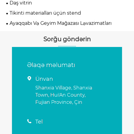
Daş vitrin
Tikinti materialları üçün stend
Ayaqqabı Və Geyim Mağazası Ləvazimatları
Sorğu göndərin
Əlaqə məlumatı
Ünvan

Shanxia Village, Shanxia
Town, Hui'An County,
Fujian Province, Çin
Tel
