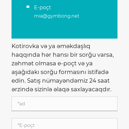
E-poçt

mia@gymbong.net
Kotirovka və ya əməkdaşlıq
haqqında hər hansı bir sorğu varsa,
zəhmət olmasa e-poçt və ya
aşağıdakı sorğu formasını istifadə
edin. Satış nümayəndəmiz 24 saat
ərzində sizinlə əlaqə saxlayacaqdır.