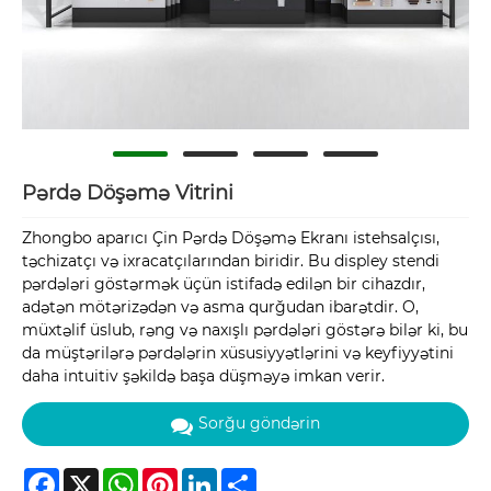
Pərdə Döşəmə Vitrini
Zhongbo aparıcı Çin Pərdə Döşəmə Ekranı istehsalçısı,
təchizatçı və ixracatçılarından biridir. Bu displey stendi
pərdələri göstərmək üçün istifadə edilən bir cihazdır,
adətən mötərizədən və asma qurğudan ibarətdir. O,
müxtəlif üslub, rəng və naxışlı pərdələri göstərə bilər ki, bu
da müştərilərə pərdələrin xüsusiyyətlərini və keyfiyyətini
daha intuitiv şəkildə başa düşməyə imkan verir.
Sorğu göndərin
Facebook
X
WhatsApp
Pinterest
LinkedIn
Share