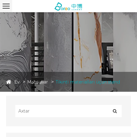
Ev
Məhsullar
Tikinti materialları üçün stend