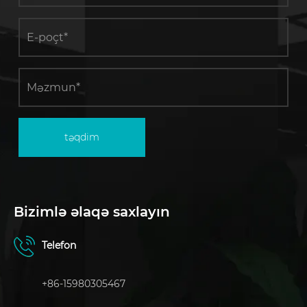
təqdim
Bizimlə əlaqə saxlayın
Telefon
+86-15980305467