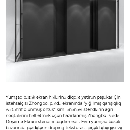
Yumşaq bəzək ekran həllərinə diqqət yetirən peşəkar Çin
istehsalçısı Zhongbo, pərdə ekranında "yığılmış qarışıqlıq
və təhrif olunmuş örtük" kimi ənənəvi stendlərin ağrı
nöqtələrini həll etmək üçün hazırlanmış Zhongbo Pərdə
Döşəmə Ekranı stendini təqdim edir. Evin yumşaq bəzək
bazarında pərdələrin draping teksturası, çiçək təbəqəsi və