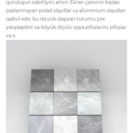
quruluşun sabitliyini artırır. Ekran çarxının bazası
paslanmayan polad slaydlar və alüminium slaydları
qəbul edir, bu da yük daşıyan tutumu çox
yaxşılaşdırır və böyük ölçülü qaya plitələrini, plitələr
və s.