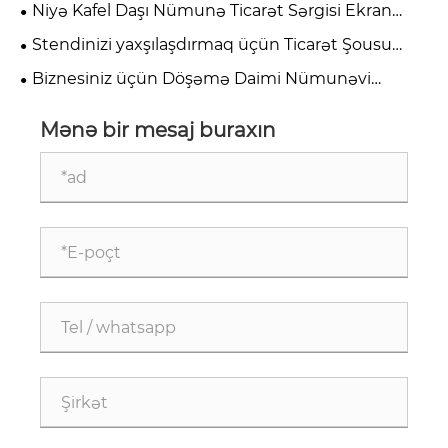
Seramik Vitrin Rəfini Seçməlisiniz
Niyə Kafel Daşı Nümunə Ticarət Sərgisi Ekran
Standları Müasir Salonlar üçün Vacibdir?
Stendinizi yaxşılaşdırmaq üçün Ticarət Şousu
üçün Divara quraşdırılmış kafel vitrinini niyə
Biznesiniz üçün Döşəmə Daimi Nümunəvi
seçməlisiniz
Vitrindən İstifadə Etməyin Faydaları Nələrdir
Mənə bir mesaj buraxın