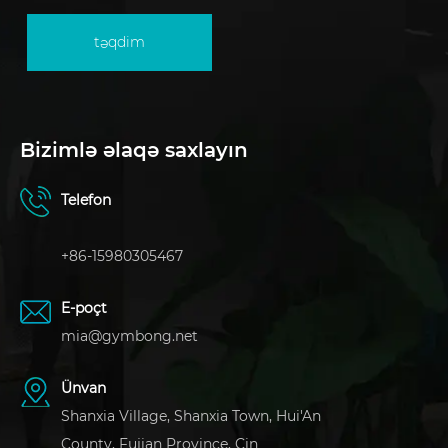
təqdim
Bizimlə əlaqə saxlayın
Telefon
+86-15980305467
E-poçt
mia@gymbong.net
Ünvan
Shanxia Village, Shanxia Town, Hui'An
County, Fujian Province, Çin