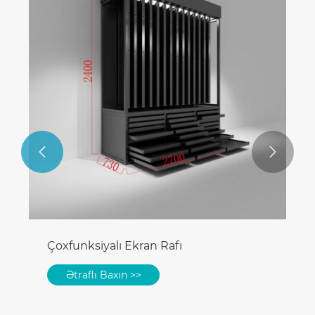


Çoxfunksiyalı Ekran Rafı
Ətraflı Baxın >>