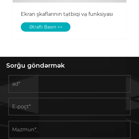
Ekran şkaflarının tətbiqi və funksiyası
Ətraflı Baxın >>
Sorğu göndərmək