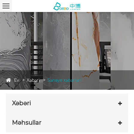
Ev
Xəbəri
Sənaye xəbərləri
Xəbəri
Məhsullar