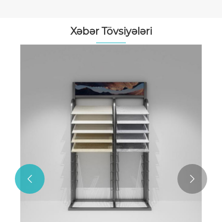
Xəbər Tövsiyələri

