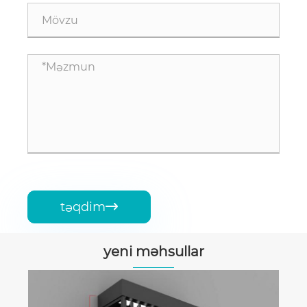
təqdim

yeni məhsullar