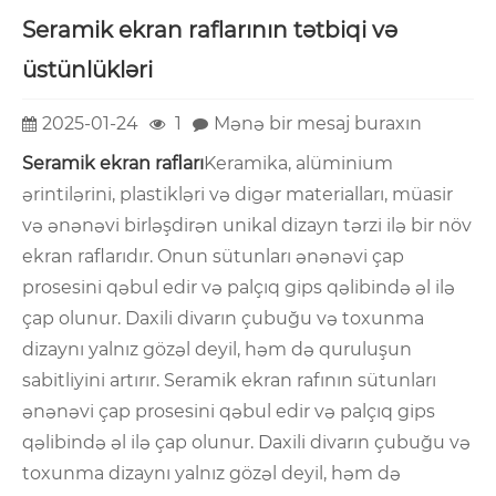
Seramik ekran raflarının tətbiqi və
üstünlükləri
2025-01-24
1
Mənə bir mesaj buraxın
Seramik ekran rafları
Keramika, alüminium
ərintilərini, plastikləri və digər materialları, müasir
və ənənəvi birləşdirən unikal dizayn tərzi ilə bir növ
ekran raflarıdır. Onun sütunları ənənəvi çap
prosesini qəbul edir və palçıq gips qəlibində əl ilə
çap olunur. Daxili divarın çubuğu və toxunma
dizaynı yalnız gözəl deyil, həm də quruluşun
sabitliyini artırır. Seramik ekran rafının sütunları
ənənəvi çap prosesini qəbul edir və palçıq gips
qəlibində əl ilə çap olunur. Daxili divarın çubuğu və
toxunma dizaynı yalnız gözəl deyil, həm də