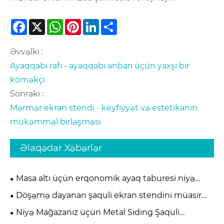
Facebook
X
WhatsApp
Pinterest
LinkedIn
Share
Əvvəlki :
Ayaqqabı rafı - ayaqqabı anbarı üçün yaxşı bir
köməkçi
Sonrakı :
Mərmər ekran stendi - keyfiyyət və estetikanın
mükəmməl birləşməsi
Əlaqədar Xəbərlər
Masa altı üçün erqonomik ayaq taburesi niyə
müasir ofis rahatlığı üçün vacib olur
Döşəmə dayanan şaquli ekran stendini müasir
pərakəndə satış və sərgi məkanları üçün ən
Niyə Mağazanız üçün Metal Siding Şaquli
effektiv həll edən nədir