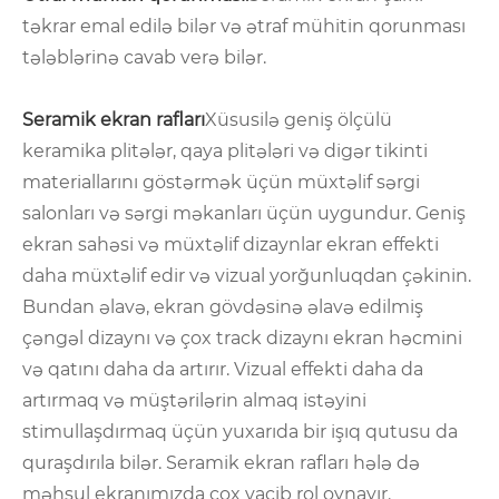
təkrar emal edilə bilər və ətraf mühitin qorunması
tələblərinə cavab verə bilər.
Seramik ekran rafları
Xüsusilə geniş ölçülü
keramika plitələr, qaya plitələri və digər tikinti
materiallarını göstərmək üçün müxtəlif sərgi
salonları və sərgi məkanları üçün uygundur. Geniş
ekran sahəsi və müxtəlif dizaynlar ekran effekti
daha müxtəlif edir və vizual yorğunluqdan çəkinin.
Bundan əlavə, ekran gövdəsinə əlavə edilmiş
çəngəl dizaynı və çox track dizaynı ekran həcmini
və qatını daha da artırır. Vizual effekti daha da
artırmaq və müştərilərin almaq istəyini
stimullaşdırmaq üçün yuxarıda bir işıq qutusu da
quraşdırıla bilər. Seramik ekran rafları hələ də
məhsul ekranımızda çox vacib rol oynayır.