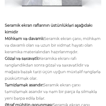
Seramik ekran raflarının üstünlükləri aşağıdakı
kimidir
Möhkəm və davamlı:
Seramik ekran çarxı, möhkəm
və davamlı olan və uzun bir xidmət həyatı olan
keramika materialından hazırlanmışdır.
Gözəl və səxavətli:
Keramika ekranı rafı
rəngləndikdən sonra gözəl və səxavətlidir və
mağaza bəzək tərzi üçün uyğun müxtəlif rənglərlə
püskürtmək olar.
Təmizləmək asandır:
Seramik ekran çarxı
təmizləmək asandır və nəm bir parça ilə silməklə
yeni bərpa edilə bilər.
Ətraf mühitin qorunması:
Seramik ekran çarxı