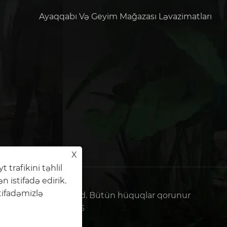
Ayaqqabı Və Geyim Mağazası Ləvazimatları
X
 trafikini təhlil
istifadə edirik.
tifadəmizlə
splay Props Co., Ltd. Bütün hüquqlar qorunur
Cek Lin:+86-15559188336
yasəti
|