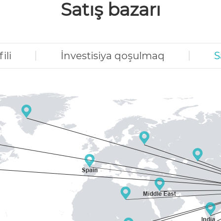
Satış bazarı
ili
İnvestisiya qoşulmaq
S