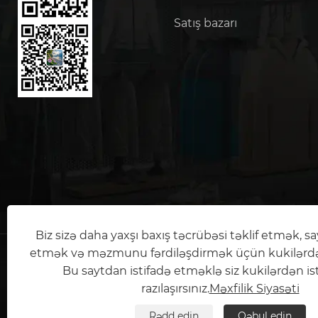
Satış bazarı
Biz sizə daha yaxşı baxış təcrübəsi təklif etmək, sayt
etmək və məzmunu fərdiləşdirmək üçün kukilərdən 
Bu saytdan istifadə etməklə siz kukilərdən is
Copyright © 2024 Quanzhou Zhongbo Di
razılaşırsınız.
Məxfilik Siyasəti
SAYTIN TEXNİKİ DƏSTƏK:
TIANYU ŞƏBƏKƏSİ
Links
|
Sitemap
|
RSS
|
XML
|
Məxfilik Si
Rədd edin
Qəbul edin