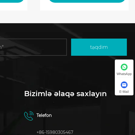
təqdim
WhatsApp
Bizimlə əlaqə saxlayın
E-Mail
Telefon
+86-15980305467