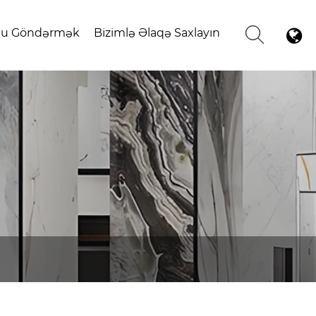
ğu Göndərmək
Bizimlə Əlaqə Saxlayın