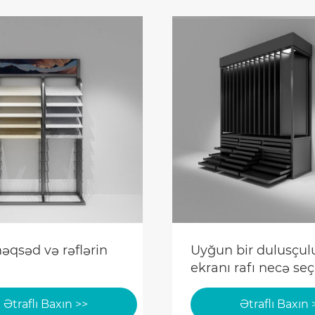
əqsəd və rəflərin
Uyğun bir dulusçul
ekranı rafı necə s
olar
Ətraflı Baxın >>
Ətraflı Baxın 