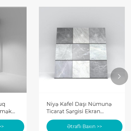

uq
Niyə Kafel Daşı Nümunə
eçmək
Ticarət Sərgisi Ekran
Standları Müasir Salonlar
üçün Vacibdir?
>>
Ətraflı Baxın >>