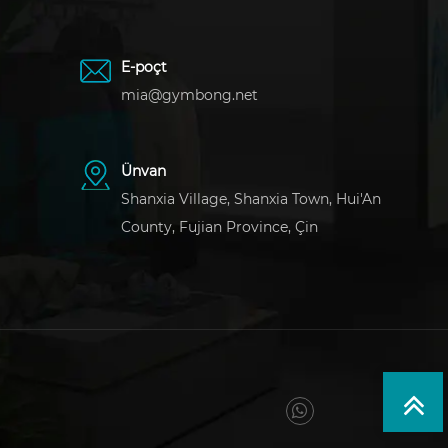
E-poçt
mia@gymbong.net
Ünvan
Shanxia Village, Shanxia Town, Hui'An
County, Fujian Province, Çin