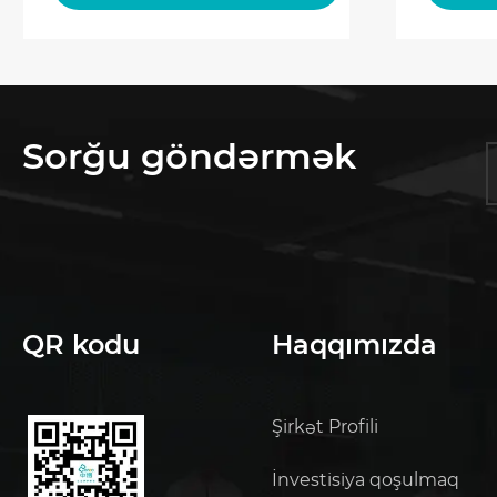
Sorğu göndərmək
QR kodu
Haqqımızda
Şirkət Profili
İnvestisiya qoşulmaq