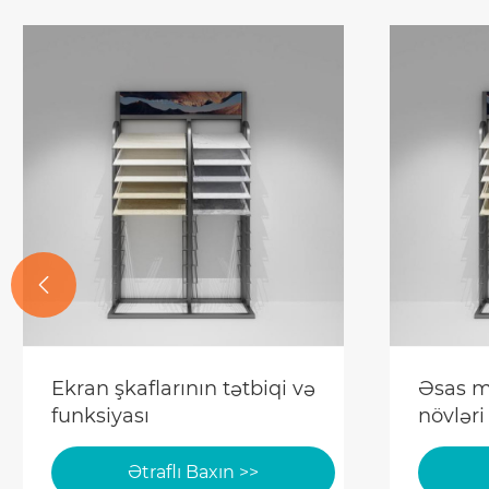

Ekran şkaflarının tətbiqi və
Əsas m
funksiyası
növləri
Ətraflı Baxın >>