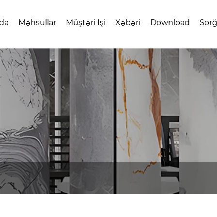
da
Məhsullar
Müştəri Işi
Xəbəri
Download
Sor