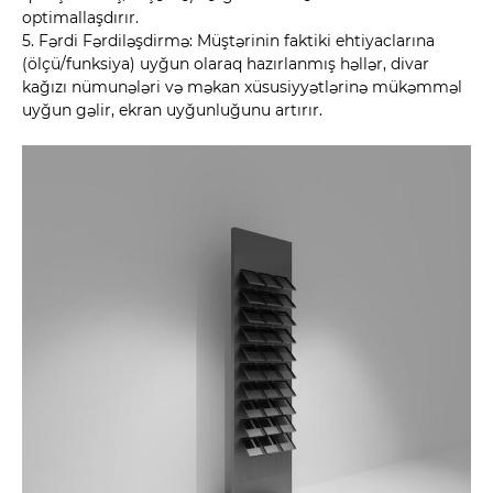
optimallaşdırır.
5. Fərdi Fərdiləşdirmə: Müştərinin faktiki ehtiyaclarına
(ölçü/funksiya) uyğun olaraq hazırlanmış həllər, divar
kağızı nümunələri və məkan xüsusiyyətlərinə mükəmməl
uyğun gəlir, ekran uyğunluğunu artırır.