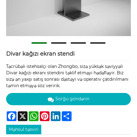
Divar kağızı ekran stendi
Təcrübəli istehsalçı olan Zhongbo, sizə yüksək səviyyəli
Divar kağızı ekranı stendini təklif etməyi hədəfləyir. Biz
sizə ən yaxşı satış sonrası dəstəyi və operativ çatdırılmanı
təmin etməyə söz veririk.
Sorğu göndərin
Facebook
X
WhatsApp
Pinterest
LinkedIn
Share
Məhsul təsviri