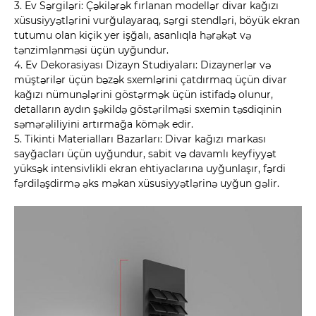
3. Ev Sərgiləri: Çəkilərək fırlanan modellər divar kağızı
xüsusiyyətlərini vurğulayaraq, sərgi stendləri, böyük ekran
tutumu olan kiçik yer işğalı, asanlıqla hərəkət və
tənzimlənməsi üçün uyğundur.
4. Ev Dekorasiyası Dizayn Studiyaları: Dizaynerlər və
müştərilər üçün bəzək sxemlərini çatdırmaq üçün divar
kağızı nümunələrini göstərmək üçün istifadə olunur,
detalların aydın şəkildə göstərilməsi sxemin təsdiqinin
səmərəliliyini artırmağa kömək edir.
5. Tikinti Materialları Bazarları: Divar kağızı markası
sayğacları üçün uyğundur, sabit və davamlı keyfiyyət
yüksək intensivlikli ekran ehtiyaclarına uyğunlaşır, fərdi
fərdiləşdirmə əks məkan xüsusiyyətlərinə uyğun gəlir.