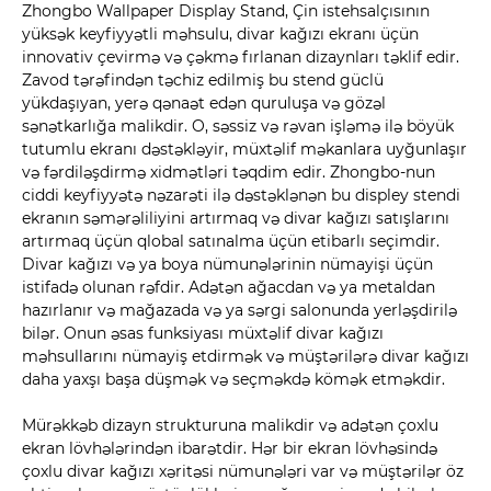
Zhongbo Wallpaper Display Stand, Çin istehsalçısının
yüksək keyfiyyətli məhsulu, divar kağızı ekranı üçün
innovativ çevirmə və çəkmə fırlanan dizaynları təklif edir.
Zavod tərəfindən təchiz edilmiş bu stend güclü
yükdaşıyan, yerə qənaət edən quruluşa və gözəl
sənətkarlığa malikdir. O, səssiz və rəvan işləmə ilə böyük
tutumlu ekranı dəstəkləyir, müxtəlif məkanlara uyğunlaşır
və fərdiləşdirmə xidmətləri təqdim edir. Zhongbo-nun
ciddi keyfiyyətə nəzarəti ilə dəstəklənən bu displey stendi
ekranın səmərəliliyini artırmaq və divar kağızı satışlarını
artırmaq üçün qlobal satınalma üçün etibarlı seçimdir.
Divar kağızı və ya boya nümunələrinin nümayişi üçün
istifadə olunan rəfdir. Adətən ağacdan və ya metaldan
hazırlanır və mağazada və ya sərgi salonunda yerləşdirilə
bilər. Onun əsas funksiyası müxtəlif divar kağızı
məhsullarını nümayiş etdirmək və müştərilərə divar kağızı
daha yaxşı başa düşmək və seçməkdə kömək etməkdir.
Mürəkkəb dizayn strukturuna malikdir və adətən çoxlu
ekran lövhələrindən ibarətdir. Hər bir ekran lövhəsində
çoxlu divar kağızı xəritəsi nümunələri var və müştərilər öz