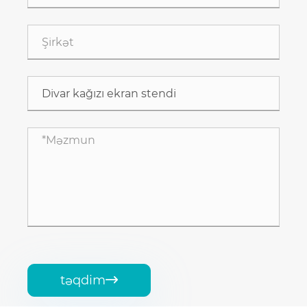
təqdim
