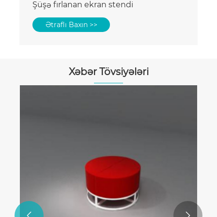
Şüşə fırlanan ekran stendi
Ətraflı Baxın >>
Xəbər Tövsiyələri

