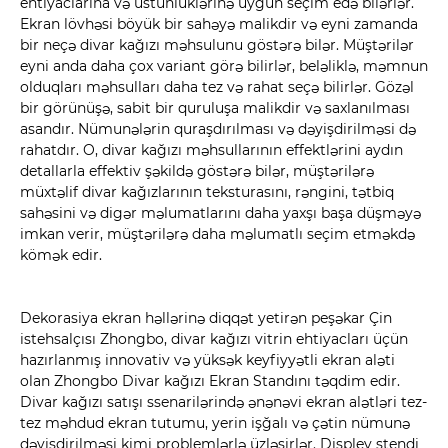
ehtiyaclarına və üstünlüklərinə uyğun seçim edə bilərlər.
Ekran lövhəsi böyük bir sahəyə malikdir və eyni zamanda
bir neçə divar kağızı məhsulunu göstərə bilər. Müştərilər
eyni anda daha çox variant görə bilirlər, beləliklə, məmnun
olduqları məhsulları daha tez və rahat seçə bilirlər. Gözəl
bir görünüşə, sabit bir quruluşa malikdir və saxlanılması
asandır. Nümunələrin quraşdırılması və dəyişdirilməsi də
rahatdır. O, divar kağızı məhsullarının effektlərini aydın
detallarla effektiv şəkildə göstərə bilər, müştərilərə
müxtəlif divar kağızlarının teksturasını, rəngini, tətbiq
sahəsini və digər məlumatlarını daha yaxşı başa düşməyə
imkan verir, müştərilərə daha məlumatlı seçim etməkdə
kömək edir.
Dekorasiya ekran həllərinə diqqət yetirən peşəkar Çin
istehsalçısı Zhongbo, divar kağızı vitrin ehtiyacları üçün
hazırlanmış innovativ və yüksək keyfiyyətli ekran aləti
olan Zhongbo Divar kağızı Ekran Standını təqdim edir.
Divar kağızı satışı ssenarilərində ənənəvi ekran alətləri tez-
tez məhdud ekran tutumu, yerin işğalı və çətin nümunə
dəyişdirilməsi kimi problemlərlə üzləşirlər. Displey stendi