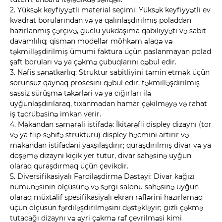
2. Yüksək keyfiyyətli material seçimi: Yüksək keyfiyyətli ev
kvadrat borularından və ya qalınlaşdırılmış poladdan
hazırlanmış çərçivə, güclü yükdaşıma qabiliyyəti və sabit
davamlılıq; qismən modellər möhkəm əlaqə və
təkmilləşdirilmiş ümumi faktura üçün paslanmayan polad
şaft boruları və ya çəkmə çubuqlarını qəbul edir.
3. Nəfis sənətkarlıq: Struktur sabitliyini təmin etmək üçün
sorunsuz qaynaq prosesini qəbul edir; təkmilləşdirilmiş
səssiz sürüşmə təkərləri və ya cığırları ilə
uyğunlaşdırılaraq, tıxanmadan hamar çəkilməyə və rahat
iş təcrübəsinə imkan verir.
4. Məkandan səmərəli istifadə: İkitərəfli displey dizaynı (tor
və ya flip-səhifə strukturu) displey həcmini artırır və
məkandan istifadəni yaxşılaşdırır; quraşdırılmış divar və ya
döşəmə dizaynı kiçik yer tutur, divar sahəsinə uyğun
olaraq quraşdırmaq üçün çevikdir.
5. Diversifikasiyalı Fərdiləşdirmə Dəstəyi: Divar kağızı
nümunəsinin ölçüsünə və sərgi salonu sahəsinə uyğun
olaraq müxtəlif spesifikasiyalı ekran rəflərini hazırlamaq
üçün ölçüsün fərdiləşdirilməsini dəstəkləyir; gizli çəkmə
tutacağı dizaynı və əyri çəkmə rəf çevrilməsi kimi