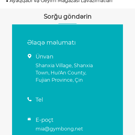
Ayaqqabı Və Geyim Mağazası Ləvazimatları
Sorğu göndərin
Əlaqə məlumatı
Ünvan

Shanxia Village, Shanxia
Town, Hui'An County,
Fujian Province, Çin
Tel

E-poçt

mia@gymbong.net