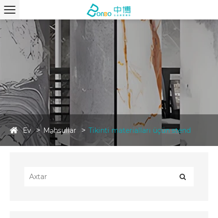
Ev
Məhsullar
Tikinti materialları üçün stend