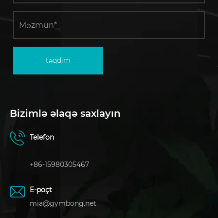
təqdim
Bizimlə əlaqə saxlayın
Telefon
+86-15980305467
E-poçt
mia@gymbong.net