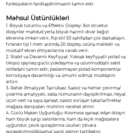
funksiyaların fərdiləşdirilməsini təmin edir.
Məhsul Üstünlükləri
1. Böyük tutumlu və Effektiv Displey: İkili struktur
dizaynlar məhdud yerlə böyük həcmli divar kağızı
ekranına imkan verir, flip-stil 50 səhifədən çox dəstəkləyir,
fırlanan tip 1 metr ərzində 20 displey üzünə malikdir və
müxtəlif ekran ehtiyaclarına cavab verir.
2. Stabil və Davamlı Keyfiyyət: Yüksək keyfiyyətli polad və
tikişsiz qaynaq güclü yükdaşıma və uzunmüddətli sabit
istifadəni təmin edir; paslanmayan polad komponentlər
korroziyaya davamlılığı və ümumi xidmət müddətini
artırır.
3. Rahat Əməliyyat Təcrübəsi: Səssiz və hamar çevirmə/
çıxarma əməliyyatı, sadə nümunənin dəyişdirilməsi, heyət
üçün vaxt və səyə qənaət; səssiz sürüşən təkərlər/treklər
mağaza danışıqları mühitini narahat etmir.
4. Güclü Məkan Uyğunluğu: Kosmosa qənaət edən dizayn
həm böyük sərgi salonlarına, həm də kiçik mağazalara
uyğundur; çevik quraşdırma üsulları (divara
quraşdırılmış/döşəmə) sərgi zalının tərtibatını