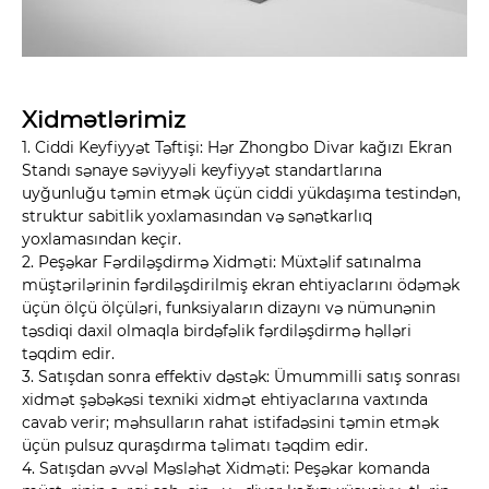
Xidmətlərimiz
1. Ciddi Keyfiyyət Təftişi: Hər Zhongbo Divar kağızı Ekran
Standı sənaye səviyyəli keyfiyyət standartlarına
uyğunluğu təmin etmək üçün ciddi yükdaşıma testindən,
struktur sabitlik yoxlamasından və sənətkarlıq
yoxlamasından keçir.
2. Peşəkar Fərdiləşdirmə Xidməti: Müxtəlif satınalma
müştərilərinin fərdiləşdirilmiş ekran ehtiyaclarını ödəmək
üçün ölçü ölçüləri, funksiyaların dizaynı və nümunənin
təsdiqi daxil olmaqla birdəfəlik fərdiləşdirmə həlləri
təqdim edir.
3. Satışdan sonra effektiv dəstək: Ümummilli satış sonrası
xidmət şəbəkəsi texniki xidmət ehtiyaclarına vaxtında
cavab verir; məhsulların rahat istifadəsini təmin etmək
üçün pulsuz quraşdırma təlimatı təqdim edir.
4. Satışdan əvvəl Məsləhət Xidməti: Peşəkar komanda