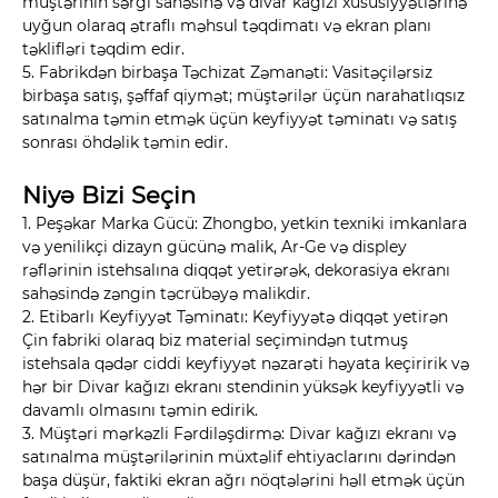
müştərinin sərgi sahəsinə və divar kağızı xüsusiyyətlərinə
uyğun olaraq ətraflı məhsul təqdimatı və ekran planı
təklifləri təqdim edir.
5. Fabrikdən birbaşa Təchizat Zəmanəti: Vasitəçilərsiz
birbaşa satış, şəffaf qiymət; müştərilər üçün narahatlıqsız
satınalma təmin etmək üçün keyfiyyət təminatı və satış
sonrası öhdəlik təmin edir.
Niyə Bizi Seçin
1. Peşəkar Marka Gücü: Zhongbo, yetkin texniki imkanlara
və yenilikçi dizayn gücünə malik, Ar-Ge və displey
rəflərinin istehsalına diqqət yetirərək, dekorasiya ekranı
sahəsində zəngin təcrübəyə malikdir.
2. Etibarlı Keyfiyyət Təminatı: Keyfiyyətə diqqət yetirən
Çin fabriki olaraq biz material seçimindən tutmuş
istehsala qədər ciddi keyfiyyət nəzarəti həyata keçiririk və
hər bir Divar kağızı ekranı stendinin yüksək keyfiyyətli və
davamlı olmasını təmin edirik.
3. Müştəri mərkəzli Fərdiləşdirmə: Divar kağızı ekranı və
satınalma müştərilərinin müxtəlif ehtiyaclarını dərindən
başa düşür, faktiki ekran ağrı nöqtələrini həll etmək üçün