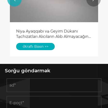
Niyə Ayaqqabı və Geyim Dükanı
Təchizatları Alıcıların Alıb Almayacağına
Qərar Verir?
Ətraflı Baxın >>
Sorğu göndərmək