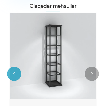
Əlaqədar məhsullar

