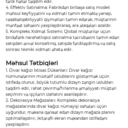
fərdi həllər təqdim edir.
4. Effektiv Satınalma: Fabrikdən birbaşa satış modeli
məhsul keyfiyyətini və xidməti təmin etməklə yanaşı,
rəqabətqabiliyyətli qiymətləri təmin edərək, müştərinin
mənfəət sahəsini yaxşılaşdıraraq, ara əlaqələri azaldır.
5. Kompleks Xidmət Sistemi: Qlobal müştərilər üçün
birdəfəlik narahatlıqsız satınalma təcrübəsini təmin edən
satışdan əvvəl konsaltinq, satışda fərdiləşdirmə və satış
sonrası texniki xidməti əhatə edir.
Məhsul Tətbiqləri
1. Divar kağızı İxtisas Dükanları: Divar kağızı
nümunələrinin müxtəlif üslublarını göstərmək üçün
istifadə olunur, böyük tutumlu dizayn zəngin üslubları
təqdim edir, rahat çevirmə/fırlanma əməliyyatı müştəri
seçimini və işçilərin izahatını asanlaşdırır.
2. Dekorasiya Mağazaları: Kompleks dekorasiya
mağazalarında divar kağızı nümayişi sahələri üçün
uyğundur, məkana qənaət edən dizayn mağaza planını
optimallaşdırır, ikitərəfli ekran məkandan istifadəni
yaxşılaşdırır.