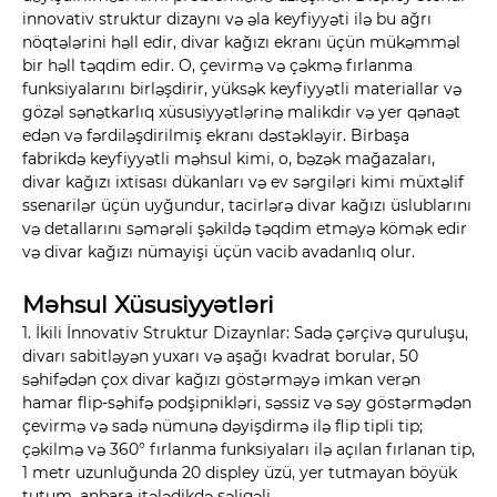
innovativ struktur dizaynı və əla keyfiyyəti ilə bu ağrı
nöqtələrini həll edir, divar kağızı ekranı üçün mükəmməl
bir həll təqdim edir. O, çevirmə və çəkmə fırlanma
funksiyalarını birləşdirir, yüksək keyfiyyətli materiallar və
gözəl sənətkarlıq xüsusiyyətlərinə malikdir və yer qənaət
edən və fərdiləşdirilmiş ekranı dəstəkləyir. Birbaşa
fabrikdə keyfiyyətli məhsul kimi, o, bəzək mağazaları,
divar kağızı ixtisası dükanları və ev sərgiləri kimi müxtəlif
ssenarilər üçün uyğundur, tacirlərə divar kağızı üslublarını
və detallarını səmərəli şəkildə təqdim etməyə kömək edir
və divar kağızı nümayişi üçün vacib avadanlıq olur.
Məhsul Xüsusiyyətləri
1. İkili İnnovativ Struktur Dizaynlar: Sadə çərçivə quruluşu,
divarı sabitləyən yuxarı və aşağı kvadrat borular, 50
səhifədən çox divar kağızı göstərməyə imkan verən
hamar flip-səhifə podşipnikləri, səssiz və səy göstərmədən
çevirmə və sadə nümunə dəyişdirmə ilə flip tipli tip;
çəkilmə və 360° fırlanma funksiyaları ilə açılan fırlanan tip,
1 metr uzunluğunda 20 displey üzü, yer tutmayan böyük
tutum, anbara itələdikdə səliqəli.