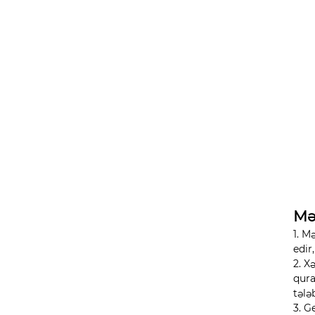
Mə
1. M
edir
2. X
qura
tələ
3. G