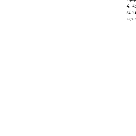
4. K
sürü
üçün