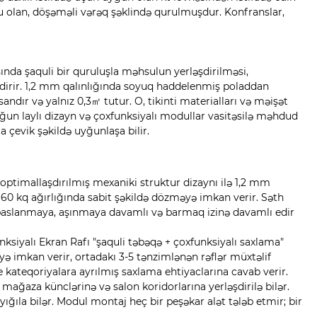
u olan, döşəməli vərəq şəklində qurulmuşdur. Konfranslar,
asında şaquli bir quruluşla məhsulun yerləşdirilməsi,
əşdirir. 1,2 mm qalınlığında soyuq haddelenmiş poladdan
andır və yalnız 0,3㎡ tutur. O, tikinti materialları və məişət
yğun laylı dizayn və çoxfunksiyalı modullar vasitəsilə məhdud
çevik şəkildə uyğunlaşa bilir.
ptimallaşdırılmış mexaniki struktur dizaynı ilə 1,2 mm
 60 kq ağırlığında sabit şəkildə dözməyə imkan verir. Səth
u paslanmaya, aşınmaya davamlı və barmaq izinə davamlı edir
unksiyalı Ekran Rafı "şaquli təbəqə + çoxfunksiyalı saxlama"
yə imkan verir, ortadakı 3-5 tənzimlənən rəflər müxtəlif
e kateqoriyalara ayrılmış saxlama ehtiyaclarına cavab verir.
 mağaza künclərinə və salon koridorlarına yerləşdirilə bilər.
yığıla bilər. Modul montaj heç bir peşəkar alət tələb etmir; bir