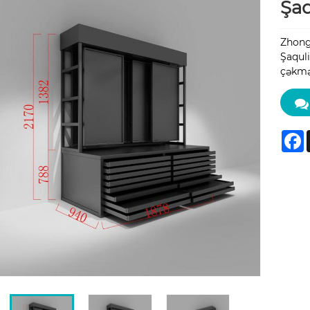
Şaq
Zhongb
Şaquli
çəkməy
F