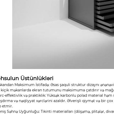
hsulun Üstünlükləri
əkandan Maksimum İstifadə: Əsas şaquli struktur dizaynı ənənəv
, kiçik məkanlarda ekran tutumunu maksimuma çatdırır və mağaz
ərc-effektivlik və praktiklik: Yüksək karbonlu polad material həm
şdırma və nəqliyyat xərclərini azaldır. Əlverişli qiymət və bir
b etmir.
eniş Səhnə Uyğunluğu: Tikinti materialları (döşəmə, plitələr, diva