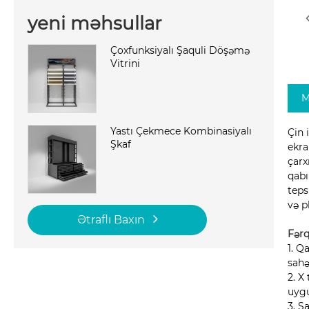
yeni məhsullar
Çoxfunksiyalı Şaquli Döşəmə
Vitrini
M
Yastı Çekmece Kombinasiyalı
Çin 
Şkaf
ekra
çarx
qabı
teps
və p
Ətraflı Baxın
Fərq
1. Q
sahə
2. X
uyg
3. Ş