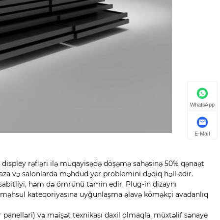
WhatsApp
E-Mail
i displey rəfləri ilə müqayisədə döşəmə sahəsinə 50% qənaət
a və salonlarda məhdud yer problemini dəqiq həll edir.
 sabitliyi, həm də ömrünü təmin edir. Plug-in dizaynı
 çox məhsul kateqoriyasına uyğunlaşma əlavə köməkçi avadanlıq
r panelləri) və məişət texnikası daxil olmaqla, müxtəlif sənaye