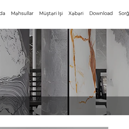
da
Məhsullar
Müştəri Işi
Xəbəri
Download
Sor