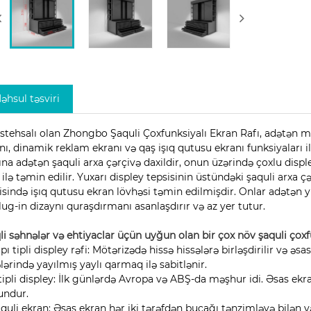
əhsul təsviri
istehsalı olan Zhongbo Şaquli Çoxfunksiyalı Ekran Rafı, adətən m
nı, dinamik reklam ekranı və qaş işıq qutusu ekranı funksiyaları il
ına adətən şaquli arxa çərçivə daxildir, onun üzərində çoxlu displ
 ilə təmin edilir. Yuxarı displey tepsisinin üstündəki şaquli arxa 
isində işıq qutusu ekran lövhəsi təmin edilmişdir. Onlar adətən
lug-in dizaynı quraşdırmanı asanlaşdırır və az yer tutur.
li səhnələr və ehtiyaclar üçün uyğun olan bir çox növ şaquli çoxfu
apı tipli displey rəfi‌: Mötərizədə hissə hissələrə birləşdirilir və 
lərində yayılmış yaylı qarmaq ilə sabitlənir.
 tipli displey‌: İlk günlərdə Avropa və ABŞ-da məşhur idi. Əsas ekr
undur.
aquli ekran‌: Əsas ekran hər iki tərəfdən bucağı tənzimləyə bilən v