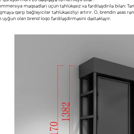
ommersiya məqsədləri üçün təhlükəsiz və fərdiləşdirilə bilən: Tə
şməyə qarşı bağlayıcılar təhlükəsizliyi artırır. O, brendin əsas r
 uyğun olan brend loqo fərdiləşdirməsini dəstəkləyir.