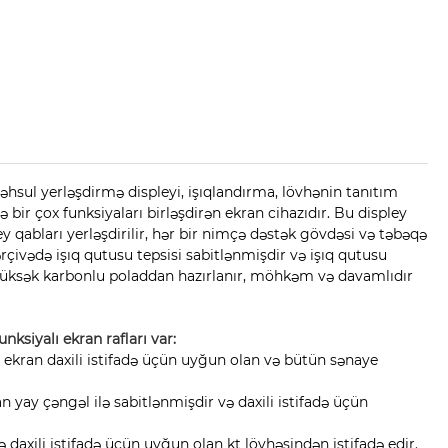
əhsul yerləşdirmə displeyi, işıqlandırma, lövhənin tanıtım
ə bir çox funksiyaları birləşdirən ekran cihazıdır. Bu displey
ey qabları yerləşdirilir, hər bir nimçə dəstək gövdəsi və təbəqə
çərçivədə işıq qutusu tepsisi sabitlənmişdir və işıq qutusu
 yüksək karbonlu poladdan hazırlanır, möhkəm və davamlıdır
nksiyalı ekran rafları var:
əsas ekran daxili istifadə üçün uyğun olan və bütün sənaye
an yay çəngəl ilə sabitlənmişdir və daxili istifadə üçün
ə daxili istifadə üçün uyğun olan kt lövhəsindən istifadə edir.