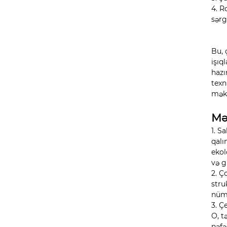
4. R
sərg
Bu, 
işıq
hazı
texn
məka
Mə
1. S
qalı
ekol
və g
2. Ç
stru
nümu
3. Ç
O, t
nəfə