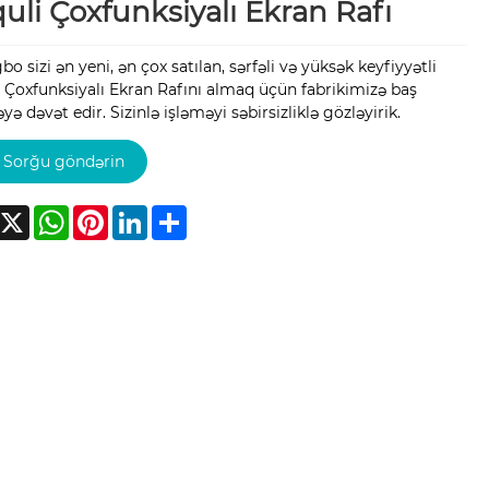
uli Çoxfunksiyalı Ekran Rafı
o sizi ən yeni, ən çox satılan, sərfəli və yüksək keyfiyyətli
 Çoxfunksiyalı Ekran Rafını almaq üçün fabrikimizə baş
ə dəvət edir. Sizinlə işləməyi səbirsizliklə gözləyirik.
Sorğu göndərin
acebook
X
WhatsApp
Pinterest
LinkedIn
Share