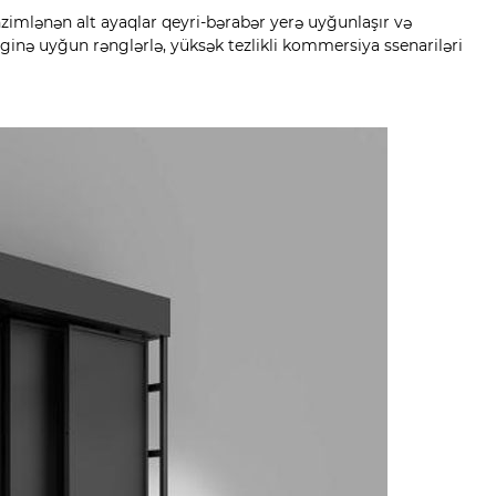
nzimlənən alt ayaqlar qeyri-bərabər yerə uyğunlaşır və
ənginə uyğun rənglərlə, yüksək tezlikli kommersiya ssenariləri