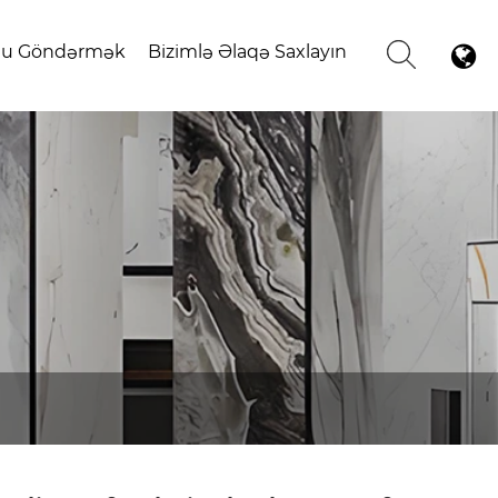
ğu Göndərmək
Bizimlə Əlaqə Saxlayın