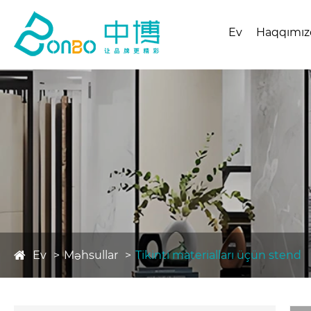
Ev
Haqqımız
Ev
Məhsullar
Tikinti materialları üçün stend