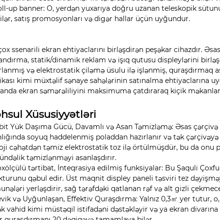
oll-up banner: O, yerdən yuxarıya doğru uzanan teleskopik sütun
ilər, satış promosyonları və digər hallar üçün uyğundur.
çox ssenarili ekran ehtiyaclarını birləşdirən peşəkar cihazdır. Əs
landırma, statik/dinamik reklam və işıq qutusu displeylərini birl
rlanmış və elektrostatik çiləmə üsulu ilə işlənmiş, quraşdırmaq as
ikası kimi müxtəlif sənaye sahələrinin satınalma ehtiyaclarına u
nda ekran səmərəliliyini maksimuma çatdıraraq kiçik məkanlara 
hsul Xüsusiyyətləri
abit Yük Daşıma Gücü, Davamlı və Asan Təmizləmə: Əsas çərçivə o
nlığında soyuq haddelenmiş poladdan hazırlanır və tək çərçivəyə
oji cəhətdən təmiz elektrostatik toz ilə örtülmüşdür, bu da on
ündəlik təmizlənməyi asanlaşdırır.
oxölçülü tərtibat, İnteqrasiya edilmiş funksiyalar: Bu Şaquli Çoxf
kturunu qəbul edir. Üst maqnit displey paneli təsviri tez dəyişmə
nələri yerləşdirir, sağ tərəfdəki qatlanan rəf və alt gizli çekmec
evik və Uyğunlaşan, Effektiv Quraşdırma: Yalnız 0,3㎡ yer tutur, o,
ək vahid kimi müstəqil istifadəni dəstəkləyir və ya ekran divarına 
r quraşdırmanı 20 dəqiqəyə tamamlaya bilər.