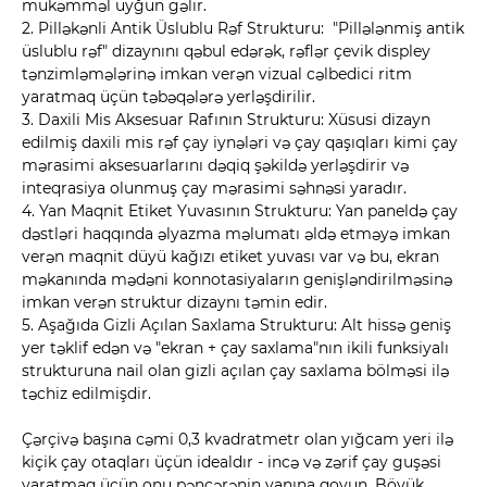
mükəmməl uyğun gəlir.
2. Pilləkənli Antik Üslublu Rəf Strukturu: "Pillələnmiş antik
üslublu rəf" dizaynını qəbul edərək, rəflər çevik displey
tənzimləmələrinə imkan verən vizual cəlbedici ritm
yaratmaq üçün təbəqələrə yerləşdirilir.
3. Daxili Mis Aksesuar Rafının Strukturu: Xüsusi dizayn
edilmiş daxili mis rəf çay iynələri və çay qaşıqları kimi çay
mərasimi aksesuarlarını dəqiq şəkildə yerləşdirir və
inteqrasiya olunmuş çay mərasimi səhnəsi yaradır.
4. Yan Maqnit Etiket Yuvasının Strukturu: Yan paneldə çay
dəstləri haqqında əlyazma məlumatı əldə etməyə imkan
verən maqnit düyü kağızı etiket yuvası var və bu, ekran
məkanında mədəni konnotasiyaların genişləndirilməsinə
imkan verən struktur dizaynı təmin edir.
5. Aşağıda Gizli Açılan Saxlama Strukturu: Alt hissə geniş
yer təklif edən və "ekran + çay saxlama"nın ikili funksiyalı
strukturuna nail olan gizli açılan çay saxlama bölməsi ilə
təchiz edilmişdir.
Çərçivə başına cəmi 0,3 kvadratmetr olan yığcam yeri ilə
kiçik çay otaqları üçün idealdır - incə və zərif çay guşəsi
yaratmaq üçün onu pəncərənin yanına qoyun. Böyük