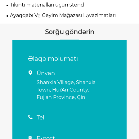
Tikinti materialları üçün stend
Ayaqqabı Və Geyim Mağazası Ləvazimatları
Sorğu göndərin
Əlaqə məlumatı
Ünvan

Shanxia Village, Shanxia
Town, Hui'An County,
Fujian Province, Çin
Tel

E-poçt
