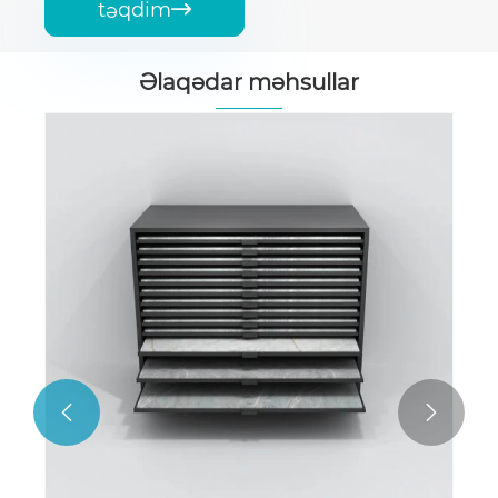
təqdim

Əlaqədar məhsullar

