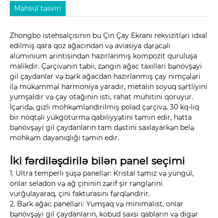
Məhsul təsviri
Zhongbo istehsalçısının bu Çin Çay Ekranı rekvizitləri idxal
edilmiş qara qoz ağacından və aviasiya dərəcəli
alüminium ərintisindən hazırlanmış kompozit quruluşa
malikdir. Çərçivənin təbii, zəngin ağac taxılları bənövşəyi
gil çaydanlar və bərk ağacdan hazırlanmış çay nimçələri
ilə mükəmməl harmoniya yaradır, metalın soyuq sərtliyini
yumşaldır və çay otağının isti, rahat mühitini qoruyur.
İçəridə, gizli möhkəmləndirilmiş polad çərçivə, 30 kq-lıq
bir nöqtəli yükgötürmə qabiliyyətini təmin edir, hətta
bənövşəyi gil çaydanların tam dəstini saxlayarkən belə
möhkəm dayanıqlığı təmin edir.
İki fərdiləşdirilə bilən panel seçimi
1. Ultra temperli şüşə panellər: Kristal təmiz və yüngül,
onlar seladon və ağ çininin zərif şir rənglərini
vurğulayaraq, çini fakturasını fərqləndirir.
2. Bərk ağac panelləri: Yumşaq və minimalist, onlar
bənövşəyi gil çaydanların, kobud saxsı qabların və digər