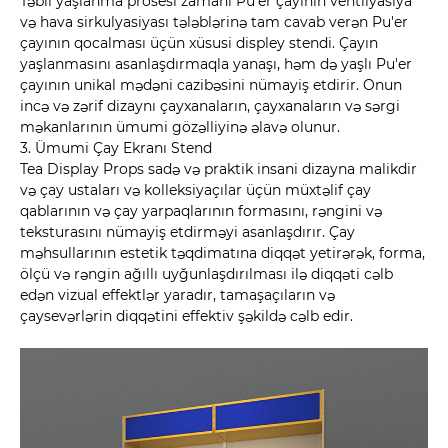
Təbii yaşlanma prosesi zamanı Pu'er çayının ventilyasiya
və hava sirkulyasiyası tələblərinə tam cavab verən Pu'er
çayının qocalması üçün xüsusi displey stendi. Çayın
yaşlanmasını asanlaşdırmaqla yanaşı, həm də yaşlı Pu'er
çayının unikal mədəni cazibəsini nümayiş etdirir. Onun
incə və zərif dizaynı çayxanaların, çayxanaların və sərgi
məkanlarının ümumi gözəlliyinə əlavə olunur.
3. Ümumi Çay Ekranı Stend
Tea Display Props sadə və praktik insani dizayna malikdir
və çay ustaları və kolleksiyaçılar üçün müxtəlif çay
qablarının və çay yarpaqlarının formasını, rəngini və
teksturasını nümayiş etdirməyi asanlaşdırır. Çay
məhsullarının estetik təqdimatına diqqət yetirərək, forma,
ölçü və rəngin ağıllı uyğunlaşdırılması ilə diqqəti cəlb
edən vizual effektlər yaradır, tamaşaçıların və
çaysevərlərin diqqətini effektiv şəkildə cəlb edir.