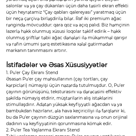
salonlar və ya çay dükanları üçün daha təsirli ekran effekti
üçün heyrətamiz “Çay qabları qalereyası” yaratmaq üçün
bir neçə çərçivə birləşdirilə bilər. Raf iki premium ağac
rəngində mövcuddur: qara qoz və açıq palıd. Biz həmçinin
lazerlə həkk olunmuş xüsusi loqolar təklif edirik – həkk
olunmuş şriftlər təbii ağac dənələri ilə mükəmməl qarışır
və rəfin ümumi şərq estetikasına xələl gətirmədən
markanın tanınmasını artırır.
İstifadələr və Əsas Xüsusiyyətlər
1. Pu'er Çay Ekranı Stend
Əsasən Pu'er çay məhsullarının (çay tortları, çay
kərpicləri) nümayişi üçün nəzərdə tutulmuşdur. O, Pu'er
çayının görünüşünü, teksturasını və dərəcəsini effektiv
şəkildə nümayiş etdirir, müştərilərin alış istəklərini
stimullaşdırır. Adətən yüksək keyfiyyətli ağacdan və ya
bambukdan hazırlanır, əla hava keçiriciliyi ilə fərqlənir ki,
bu da Pu'er çayının düzgün saxlanmasına və onun orijinal
dadının və keyfiyyətinin qorunmasına kömək edir.
2. Pu'er Tea Yaşlanma Ekranı Stend