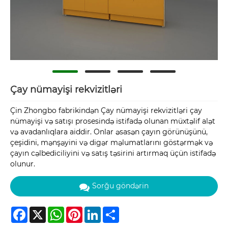
Çay nümayişi rekvizitləri
Çin Zhongbo fabrikindən Çay nümayişi rekvizitləri çay
nümayişi və satışı prosesində istifadə olunan müxtəlif alət
və avadanlıqlara aiddir. Onlar əsasən çayın görünüşünü,
çeşidini, mənşəyini və digər məlumatlarını göstərmək və
çayın cəlbediciliyini və satış təsirini artırmaq üçün istifadə
olunur.
Sorğu göndərin
Facebook
X
WhatsApp
Pinterest
LinkedIn
Share