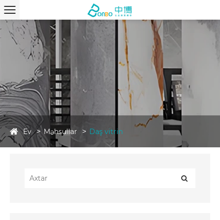
Ev
Məhsullar
Daş vitrin