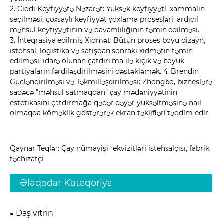
2. Ciddi Keyfiyyətə Nəzarət: Yüksək keyfiyyətli xammalın
seçilməsi, çoxsaylı keyfiyyət yoxlama prosesləri, ardıcıl
məhsul keyfiyyətinin və davamlılığının təmin edilməsi.
3. İnteqrasiya edilmiş Xidmət: Bütün proses boyu dizayn,
istehsal, logistika və satışdan sonrakı xidmətin təmin
edilməsi, idarə olunan çatdırılma ilə kiçik və böyük
partiyaların fərdiləşdirilməsini dəstəkləmək. 4. Brendin
Gücləndirilməsi və Təkmilləşdirilməsi: Zhongbo, bizneslərə
sadəcə "məhsul satmaqdan" çay mədəniyyətinin
estetikasını çatdırmağa qədər dəyər yüksəltməsinə nail
olmaqda köməklik göstərərək ekran təklifləri təqdim edir.
Qaynar Teqlər: Çay nümayişi rekvizitləri istehsalçısı, fabrik,
təchizatçı
Əlaqədar Kateqoriya
Daş vitrin