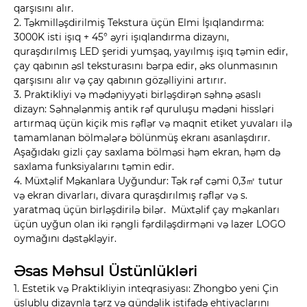
qarşısını alır.
2. Təkmilləşdirilmiş Tekstura üçün Elmi İşıqlandırma:
3000K isti işıq + 45° əyri işıqlandırma dizaynı,
quraşdırılmış LED şeridi yumşaq, yayılmış işıq təmin edir,
çay qabının əsl teksturasını bərpa edir, əks olunmasının
qarşısını alır və çay qabının gözəlliyini artırır.
3. Praktikliyi və mədəniyyəti birləşdirən səhnə əsaslı
dizayn: Səhnələnmiş antik rəf quruluşu mədəni hissləri
artırmaq üçün kiçik mis rəflər və maqnit etiket yuvaları ilə
tamamlanan bölmələrə bölünmüş ekranı asanlaşdırır.
Aşağıdakı gizli çay saxlama bölməsi həm ekran, həm də
saxlama funksiyalarını təmin edir.
4. Müxtəlif Məkanlara Uyğundur: Tək rəf cəmi 0,3㎡ tutur
və ekran divarları, divara quraşdırılmış rəflər və s.
yaratmaq üçün birləşdirilə bilər. Müxtəlif çay məkanları
üçün uyğun olan iki rəngli fərdiləşdirməni və lazer LOGO
oymağını dəstəkləyir.
Əsas Məhsul Üstünlükləri
1. Estetik və Praktikliyin inteqrasiyası: Zhongbo yeni Çin
üslublu dizaynla tərz və gündəlik istifadə ehtiyaclarını