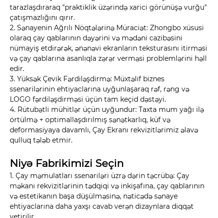
tarazlaşdıraraq "praktiklik üzərində xarici görünüşə vurğu"
çatışmazlığını qırır.
2. Sənayenin Ağrılı Nöqtələrinə Müraciət: Zhongbo xüsusi
olaraq çay qablarının dəyərini və mədəni cazibəsini
nümayiş etdirərək, ənənəvi ekranların teksturasını itirməsi
və çay qablarına asanlıqla zərər verməsi problemlərini həll
edir.
3. Yüksək Çevik Fərdiləşdirmə: Müxtəlif biznes
ssenarilərinin ehtiyaclarına uyğunlaşaraq rəf, rəng və
LOGO fərdiləşdirməsi üçün tam keçid dəstəyi.
4. Rütubətli mühitlər üçün uyğundur: Taxta mum yağı ilə
örtülmə + optimallaşdırılmış sənətkarlıq, küf və
deformasiyaya davamlı, Çay Ekranı rekvizitlərimiz əlavə
qulluq tələb etmir.
Niyə Fabrikimizi Seçin
1. Çay məmulatları ssenariləri üzrə dərin təcrübə: Çay
məkanı rekvizitlərinin tədqiqi və inkişafına, çay qablarının
və estetikanın başa düşülməsinə, nəticədə sənaye
ehtiyaclarına daha yaxşı cavab verən dizaynlara diqqət
yetirilir.