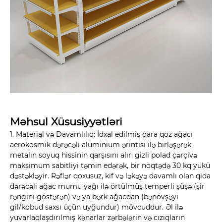
Məhsul Xüsusiyyətləri
1. Material və Davamlılıq: İdxal edilmiş qara qoz ağacı
aerokosmik dərəcəli alüminium ərintisi ilə birləşərək
metalın soyuq hissinin qarşısını alır; gizli polad çərçivə
maksimum sabitliyi təmin edərək, bir nöqtədə 30 kq yükü
dəstəkləyir. Rəflər qoxusuz, kif və ləkəyə davamlı olan qida
dərəcəli ağac mumu yağı ilə örtülmüş temperli şüşə (şir
rəngini göstərən) və ya bərk ağacdan (bənövşəyi
gil/kobud saxsı üçün uyğundur) mövcuddur. Əl ilə
yuvarlaqlaşdırılmış kənarlar zərbələrin və cızıqların