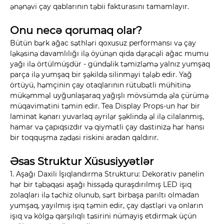
ənənəvi çay qablarının təbii fakturasını tamamlayır.
Onu necə qorumaq olar?
Bütün bərk ağac səthləri qoxusuz performansı və çay
ləkəsinə davamlılığı ilə öyünən qida dərəcəli ağac mumu
yağı ilə örtülmüşdür - gündəlik təmizləmə yalnız yumşaq
parça ilə yumşaq bir şəkildə silinməyi tələb edir. Yağ
örtüyü, həmçinin çay otaqlarının rütubətli mühitinə
mükəmməl uyğunlaşaraq yağışlı mövsümdə əla çürümə
müqavimətini təmin edir. Tea Display Props-un hər bir
laminat kənarı yuvarlaq əyrilər şəklində əl ilə cilalanmış,
hamar və çapıqsızdır və qiymətli çay dəstinizə hər hansı
bir toqquşma zədəsi riskini aradan qaldırır.
Əsas Struktur Xüsusiyyətlər
1. Aşağı Daxili İşıqlandırma Strukturu: Dekorativ panelin
hər bir təbəqəsi aşağı hissədə quraşdırılmış LED işıq
zolaqları ilə təchiz olunub, sərt birbaşa parıltı olmadan
yumşaq, yayılmış işıq təmin edir, çay dəstləri və onların
işıq və kölgə qarşılıqlı təsirini nümayiş etdirmək üçün