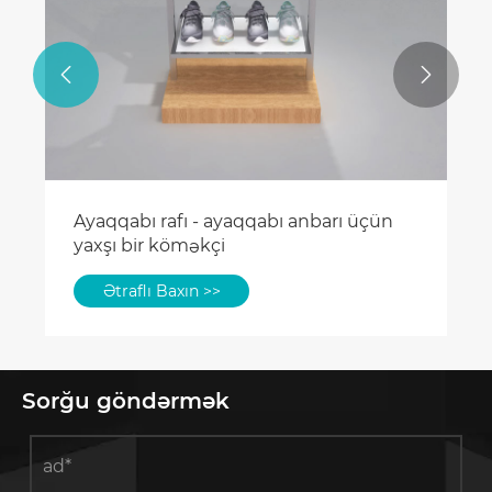


Ayaqqabı rafı - ayaqqabı anbarı üçün
yaxşı bir köməkçi
Ətraflı Baxın >>
Sorğu göndərmək