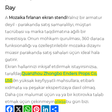
Rəy
A
Mozaika fırlanan ekran stendi
Yalnız bir armatur
deyil - pərakəndə satış səmərəliliyi, müştəri
təcrübəsi və marka təqdimatına ağıllı bir
investisiya. Onun möhkəm qurulması, 360 dərəcə
funksionallığı və özelleştirilebilir mozaika dizaynı
müasir pərakəndə satış sahələri üçün ideal hala
gətirir.
Ekran həllərinizi inkişaf etdirmək istəyirsinizsə,
tərəfdaş
Quanzhou Zhongbo Enders Props Co,
Ltd.
Ən yüksək keyfiyyətli məhsullara, etibarlı
xidmətə və peşəkar ekspertizaya daxil olmaq.
Daha çox məlumat üçün və ya bir kotirovka tələb
etmək üçün çekinmeyin
əlaqə
bu gün bizi.
Facebook
X
WhatsApp
Pinterest
LinkedIn
Share