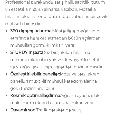
Professional pərakəndə satış həlli, sabitlik, tutum
və estetika nəzərə alınarsa, vacibdir. Mozaika
fırlanan ekran stendi bütün bu atributları bir çevik
məhsula birləşdirir.
360 dərəcə fırlanma:
Müştərilərə mağazanın
ətrafında hərəkət etmədən bütün açılardan
məhsulları görmək imkanı verir.
STURDY İnşaat:
Düz bir şəkildə fırlanma
mexanizmləri olan yüksək keyfiyyətli metal
və ya ağac əsaslı çərçivələrdən hazırlanmışdır.
Özelleştirilebilir panellər:
Mozaika tərzi ekran
panelləri müxtəlif məhsul kateqoriyalarına
görə tənzimlənə bilər.
Kosmik optimallaşdırma:
Yığcam ayaq izi, lakin
maksimum ekran tutumuna imkan verir.
Davamlı son:
Trafik pərakəndə satış