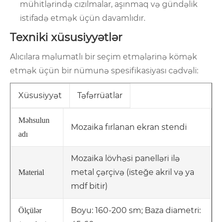
mühitlərində cızılmalar, aşınmaq və gündəlik
istifadə etmək üçün davamlıdır.
Texniki xüsusiyyətlər
Alıcılara məlumatlı bir seçim etmələrinə kömək
etmək üçün bir nümunə spesifikasiyası cədvəli:
Xüsusiyyət
Təfərrüatlar
Məhsulun
Mozaika fırlanan ekran stendi
adı
Mozaika lövhəsi panelləri ilə
metal çərçivə (isteğe akril və ya
Material
mdf bitir)
Boyu: 160-200 sm; Baza diametri:
Ölçülər