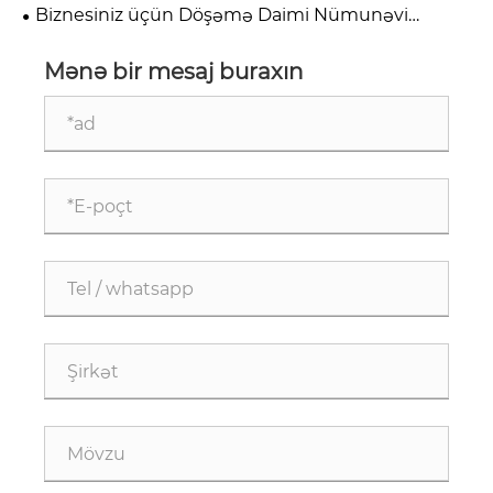
üçün Divara quraşdırılmış kafel vitrinini niyə
Biznesiniz üçün Döşəmə Daimi Nümunəvi
seçməlisiniz
Vitrindən İstifadə Etməyin Faydaları Nələrdir
Mənə bir mesaj buraxın