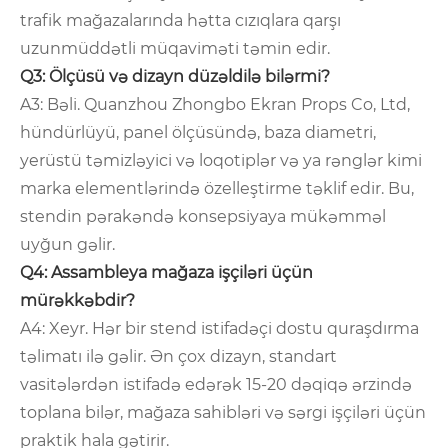
trafik mağazalarında hətta cızıqlara qarşı
uzunmüddətli müqaviməti təmin edir.
Q3: Ölçüsü və dizayn düzəldilə bilərmi?
A3: Bəli. Quanzhou Zhongbo Ekran Props Co, Ltd,
hündürlüyü, panel ölçüsündə, baza diametri,
yerüstü təmizləyici və loqotiplər və ya rənglər kimi
marka elementlərində özelleştirme təklif edir. Bu,
stendin pərakəndə konsepsiyaya mükəmməl
uyğun gəlir.
Q4: Assambleya mağaza işçiləri üçün
mürəkkəbdir?
A4: Xeyr. Hər bir stend istifadəçi dostu quraşdırma
təlimatı ilə gəlir. Ən çox dizayn, standart
vasitələrdən istifadə edərək 15-20 dəqiqə ərzində
toplana bilər, mağaza sahibləri və sərgi işçiləri üçün
praktik hala gətirir.