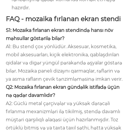
hazırdır.
FAQ - mozaika fırlanan ekran stendi
S1: Mozaika fırlanan ekran stendində hansı növ
məhsullar göstərilə bilər?
A1: Bu stend çox yönlüdür. Aksesuar, kosmetika,
mobil aksesuarları, kiçik elektronika, qablaşdırılan
qidalar və digər yüngül pərakəndə əşyalar göstərə
bilər. Mozaika paneli dizaynı qarmaqlar, rəflərin və
ya asma rafların çevik tənzimləməsinə imkan verir.
Q2: Mozaika fırlanan ekran gündəlik istifadə üçün
nə qədər davamlıdır?
A2: Güclü metal çərçivələr və yüksək dərəcəli
fırlanma mexanizmləri ilə tikilmiş, stendə davamlı
müştəri qarşılıqlı əlaqəsi üçün hazırlanmışdır. Toz
örtüklü bitmiş və ya taxta taxıl səthi, hətta yüksək