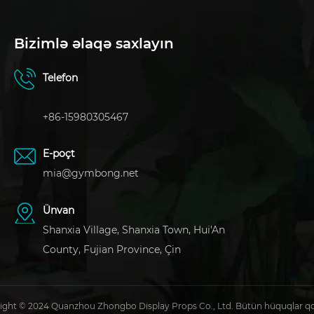
Bizimlə əlaqə saxlayın
Telefon
+86-15980305467
E-poçt
mia@gymbong.net
Ünvan
Shanxia Village, Shanxia Town, Hui'An
County, Fujian Province, Çin
ight © 2024 Quanzhou Zhongbo Display Props Co., Ltd. Bütün hüquqlar q