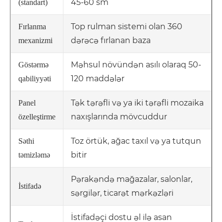
45-60 sm
(standart)
Top rulman sistemi olan 360
Fırlanma
dərəcə fırlanan baza
mexanizmi
Məhsul növündən asılı olaraq 50-
Göstərmə
120 maddələr
qabiliyyəti
Tək tərəfli və ya iki tərəfli mozaika
Panel
naxışlarında mövcuddur
özelleştirme
Toz örtük, ağac taxıl və ya tutqun
Səthi
bitir
təmizləmə
Pərakəndə mağazalar, salonlar,
İstifadə
sərgilər, ticarət mərkəzləri
İstifadəçi dostu əl ilə asan