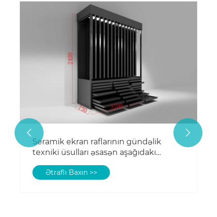


Seramik ekran raflarının gündəlik
texniki üsulları əsasən aşağıdakı
cəhətləri əhatə edir
Ətraflı Baxın >>