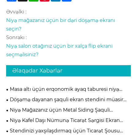
Əvvəlki :
Niyə mağazanız üçün bir dəri döşəmə ekranı
seçin?
Sonrakı :
Niyə salon otağınız üçün bir xalça flip ekrani
seçməlisiniz?
Əlaqədar Xəbərlər
Masa altı üçün erqonomik ayaq taburesi niyə
müasir ofis rahatlığı üçün vacib olur
Döşəmə dayanan şaquli ekran stendini müasir
pərakəndə satış və sərgi məkanları üçün ən
Niyə Mağazanız üçün Metal Siding Şaquli
effektiv həll edən nədir
Seramik Vitrin Rəfini Seçməlisiniz
Niyə Kafel Daşı Nümunə Ticarət Sərgisi Ekran
Standları Müasir Salonlar üçün Vacibdir?
Stendinizi yaxşılaşdırmaq üçün Ticarət Şousu