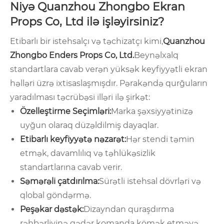
Niyə Quanzhou Zhongbo Ekran
Props Co, Ltd ilə işləyirsiniz?
Etibarlı bir istehsalçı və təchizatçı kimi,
Quanzhou
Zhongbo Enders Props Co, Ltd.
Beynəlxalq
standartlara cavab verən yüksək keyfiyyətli ekran
həlləri üzrə ixtisaslaşmışdır. Pərakəndə qurğuların
yaradılması təcrübəsi illəri ilə şirkət:
Özelleştirme Seçimləri:
Marka şəxsiyyətinizə
uyğun olaraq düzəldilmiş dayaqlar.
Etibarlı keyfiyyətə nəzarət:
Hər stendi təmin
etmək, davamlılıq və təhlükəsizlik
standartlarına cavab verir.
Səmərəli çatdırılma:
Sürətli istehsal dövrləri və
qlobal göndərmə.
Peşəkar dəstək:
Dizayndan quraşdırma
rəhbərliyinə qədər komanda kömək etməyə