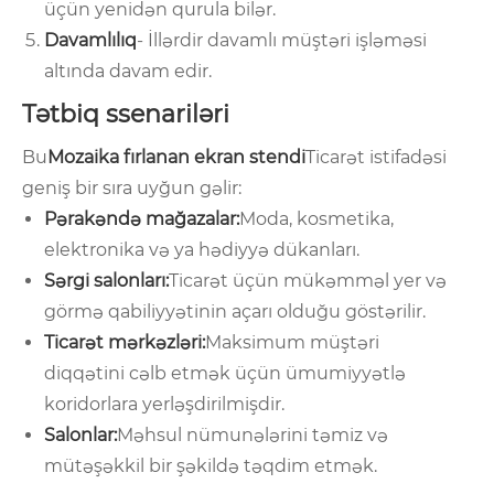
üçün yenidən qurula bilər.
Davamlılıq
- İllərdir davamlı müştəri işləməsi
altında davam edir.
Tətbiq ssenariləri
Bu
Mozaika fırlanan ekran stendi
Ticarət istifadəsi
geniş bir sıra uyğun gəlir:
Pərakəndə mağazalar:
Moda, kosmetika,
elektronika və ya hədiyyə dükanları.
Sərgi salonları:
Ticarət üçün mükəmməl yer və
görmə qabiliyyətinin açarı olduğu göstərilir.
Ticarət mərkəzləri:
Maksimum müştəri
diqqətini cəlb etmək üçün ümumiyyətlə
koridorlara yerləşdirilmişdir.
Salonlar:
Məhsul nümunələrini təmiz və
mütəşəkkil bir şəkildə təqdim etmək.