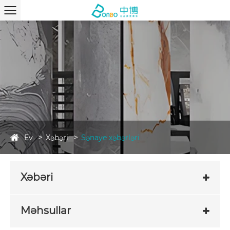
Ev
Xəbəri
Sənaye xəbərləri
Xəbəri
Məhsullar