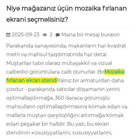
Niyə mağazanız üçün mozaika fırlanan
ekrani seçməlisiniz?
2025-09-23
2
Mənə bir mesaj buraxın
Pərakəndə sənayesində, məkanların hər kvadrat
metri və məhsul təqdimatında hər detal.
Müştərilər təbii olaraq mütəşəkkil və vizual
cəlbedici görüntülərə cəlb olunurlar. Bir
Mozaika
fırlanan ekran stendi
Yalnız bir armaturdan daha
çoxdur - pərakəndə satıcılar döşəmənin yerini
optimallaşdırmağa, 360 dərəcə görünüşlü
məhsulların optimallaşdırmasına kömək edən və
mallarla müştəri qarşılıqlılığını artırmağa kömək
edən peşəkar bir həlldir. Bu yazı, bu ekran
stendinin xüsusiyyətlərini, xüsusiyyətlərini,