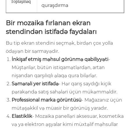
Toplaşmaq
quraşdırma
Bir mozaika fırlanan ekran
stendindən istifadə faydaları
Bu tip ekran stendini seçmək, birdən çox yolla
ödəyən bir sərmayədir.
İnkişaf etmiş məhsul görünmə qabiliyyəti
-
Müştərilər, bütün istiqamətlərdən, artan
nişandan qarşılıqlı əlaqə qura bilərlər.
Səmərəli yer istifadə
- Hər qarış saydığı kiçik
pərakəndə satış sahələri üçün mükəmməldir.
Professional marka görüntüsü
- Mağazanız üçün
mütəşəkkil və müasir bir görünüş yaradır.
Elastiklik
- Mozaika panelləri aksesuar, kosmetika
və ya elektron əşyalar kimi müxtəlif məhsullar