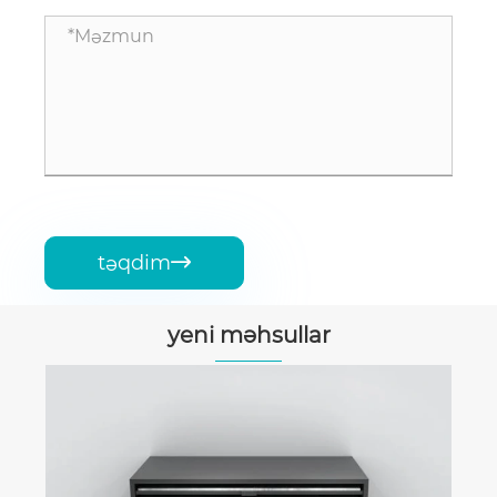
təqdim

yeni məhsullar