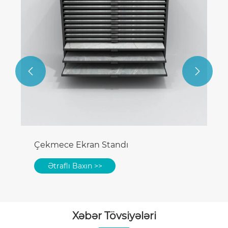


Çekmece Ekran Standı
Ətraflı Baxın >>
Xəbər Tövsiyələri